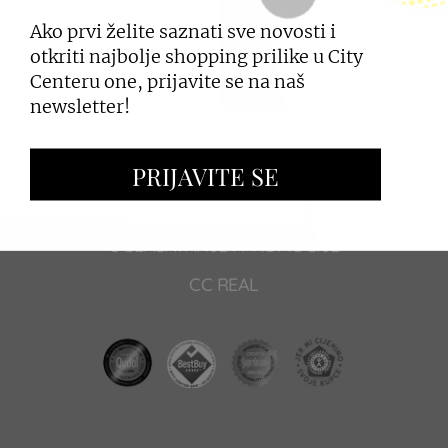
Centera one.
Ako prvi želite saznati sve novosti i
otkriti najbolje shopping prilike u City
Centeru one, prijavite se na naš
PRIJAVI SE
newsletter!
PRIJAVITE SE
ZAKUP PROSTORA
OGLAŠAVANJE I PROMOCIJE
CC REAL