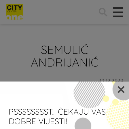
Traži:
SEMULIĆ
ANDRIJANIĆ
29.12.2020
PSSSSSSSST... ČEKAJU VAS
Newsletter
DOBRE VIJESTI!
Želim primati newsletter City