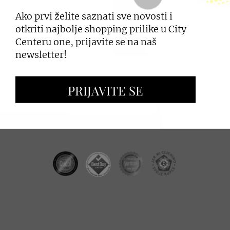
Ako prvi želite saznati sve novosti i
PRIJAVI SE
otkriti najbolje shopping prilike u City
Centeru one, prijavite se na naš
newsletter!
ZAKUP PROSTORA
PRIJAVITE SE
OGLAŠAVANJE I PROMOCIJE
CC REAL