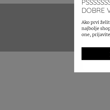
PSSSSSSS
DOBRE VI
ZAKUP 
Ako prvi želit
najbolje shop
one, prijavit