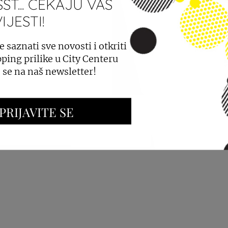
ST... ČEKAJU VAS
JESTI!
PROSTORA
OGLAŠAVANJE I PROMOCIJE
e saznati sve novosti i otkriti
ping prilike u City Centeru
e se na naš newsletter!
PRIJAVITE SE