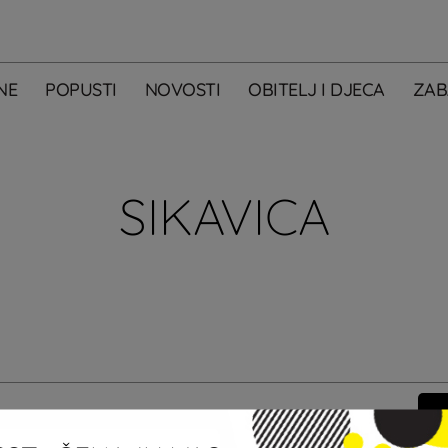
NE
POPUSTI
NOVOSTI
OBITELJ I DJECA
ZAB
SIKAVICA
m primati newsletter City Centera one.