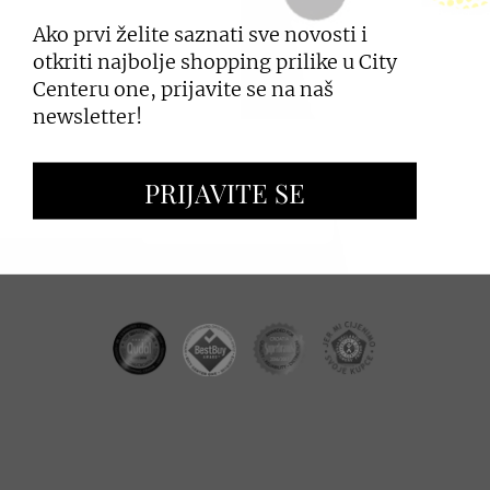
Ako prvi želite saznati sve novosti i
PRIJAVI SE
otkriti najbolje shopping prilike u City
Centeru one, prijavite se na naš
newsletter!
ZAKUP PROSTORA
PRIJAVITE SE
OGLAŠAVANJE I PROMOCIJE
CC REAL