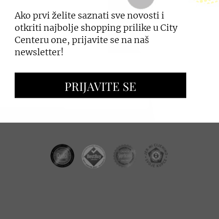
Ako prvi želite saznati sve novosti i
PRIJAVI SE
otkriti najbolje shopping prilike u City
Centeru one, prijavite se na naš
newsletter!
ZAKUP PROSTORA
PRIJAVITE SE
OGLAŠAVANJE I PROMOCIJE
CC REAL