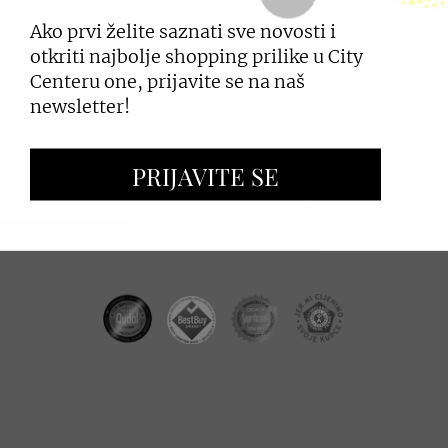
Ako prvi želite saznati sve novosti i
PRIJAVI SE
otkriti najbolje shopping prilike u City
Centeru one, prijavite se na naš
newsletter!
ZAKUP PROSTORA
PRIJAVITE SE
OGLAŠAVANJE I PROMOCIJE
CC REAL