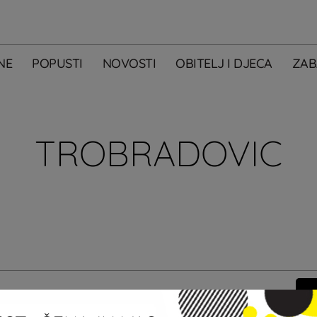
NE
POPUSTI
NOVOSTI
OBITELJ I DJECA
ZAB
TROBRADOVIC
m primati newsletter City Centera one.