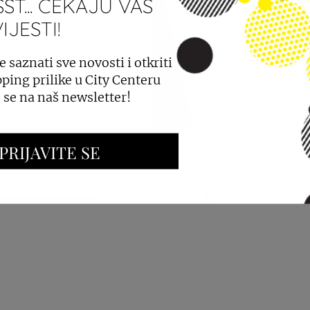
ST... ČEKAJU VAS
JESTI!
PROSTORA
OGLAŠAVANJE I PROMOCIJE
e saznati sve novosti i otkriti
ping prilike u City Centeru
e se na naš newsletter!
PRIJAVITE SE