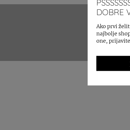
PSSSSSSS
DOBRE VI
ZAKUP 
Ako prvi želit
najbolje shop
one, prijavit