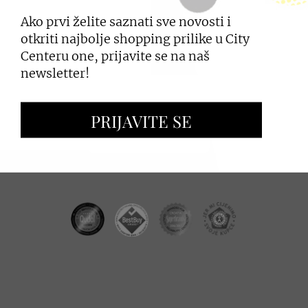
Ako prvi želite saznati sve novosti i
PRIJAVI SE
otkriti najbolje shopping prilike u City
Centeru one, prijavite se na naš
newsletter!
ZAKUP PROSTORA
PRIJAVITE SE
OGLAŠAVANJE I PROMOCIJE
CC REAL