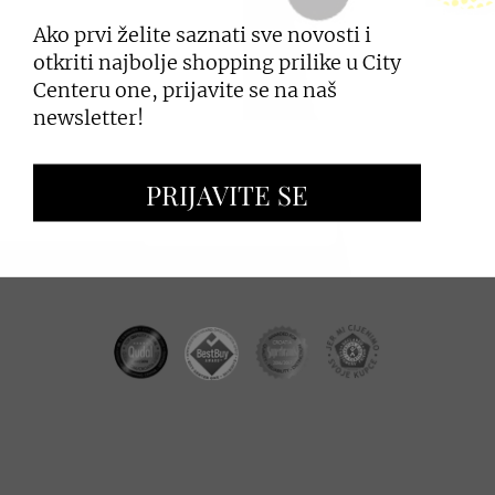
Ako prvi želite saznati sve novosti i
PRIJAVI SE
otkriti najbolje shopping prilike u City
Centeru one, prijavite se na naš
newsletter!
ZAKUP PROSTORA
PRIJAVITE SE
OGLAŠAVANJE I PROMOCIJE
CC REAL