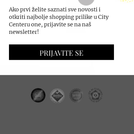
Ako prvi želite saznati sve novosti i
PRIJAVI SE
otkriti najbolje shopping prilike u City
Centeru one, prijavite se na naš
newsletter!
ZAKUP PROSTORA
PRIJAVITE SE
OGLAŠAVANJE I PROMOCIJE
CC REAL