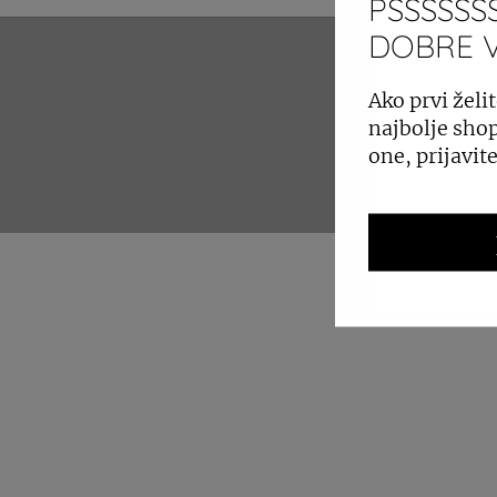
PSSSSSSS
DOBRE VI
ZAKUP 
Ako prvi želit
najbolje shop
one, prijavit