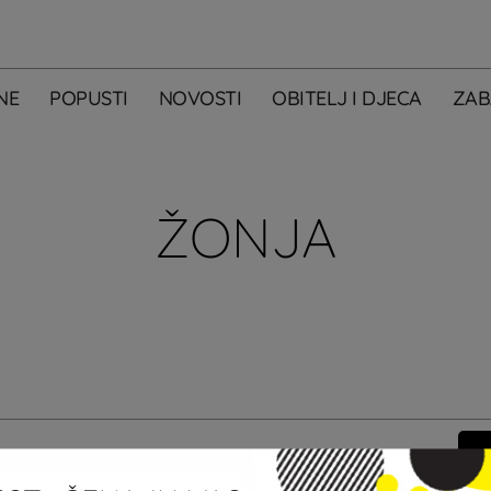
NE
POPUSTI
NOVOSTI
OBITELJ I DJECA
ZAB
ŽONJA
m primati newsletter City Centera one.