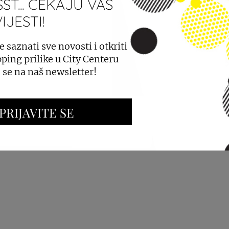
ST... ČEKAJU VAS
JESTI!
PROSTORA
OGLAŠAVANJE I PROMOCIJE
e saznati sve novosti i otkriti
ping prilike u City Centeru
e se na naš newsletter!
PRIJAVITE SE