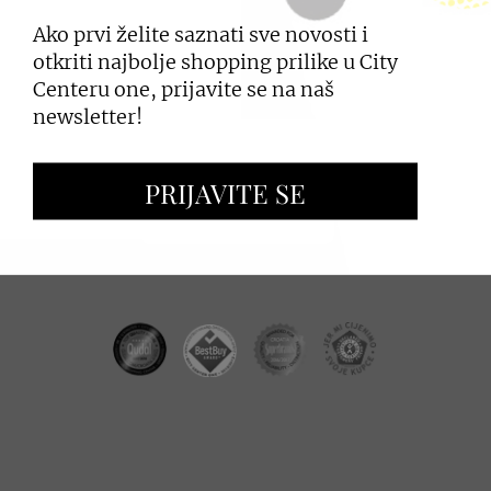
Ako prvi želite saznati sve novosti i
PRIJAVI SE
otkriti najbolje shopping prilike u City
Centeru one, prijavite se na naš
newsletter!
ZAKUP PROSTORA
PRIJAVITE SE
OGLAŠAVANJE I PROMOCIJE
CC REAL