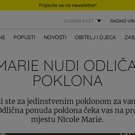
Prijavite se na newsletter!
ZAGREB EAST
RADNO VR
NE
POPUSTI
NOVOSTI
OBITELJ I DJECA
ZAB
MARIE NUDI ODLIČ
POKLONA
zi ste za jedinstvenim poklonom za va
Odlična ponuda poklona čeka vas na p
mjestu Nicole Marie.