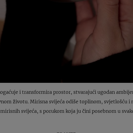
ogaćuje i transformira prostor, stvarajući ugodan ambijen
om životu. Mirisna svijeća odiše toplinom, svjetlošću i
je mirisnih svijeća, s porukom koja ju čini posebnom u sv