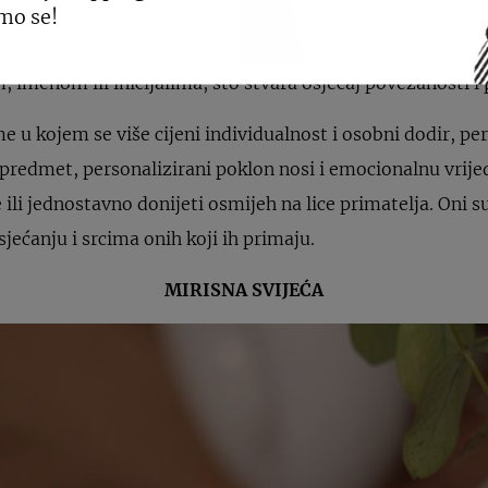
et obuhvaća pažljivo odabrane predmete prilagođene pot
mo se!
lizirane pakete čini tako posebnima je njihova duboka os
imenom ili inicijalima, što stvara osjećaj povezanosti i 
me u kojem se više cijeni individualnost i osobni dodir, pe
 predmet, personalizirani poklon nosi i emocionalnu vrije
ili jednostavno donijeti osmijeh na lice primatelja. Oni su
 sjećanju i srcima onih koji ih primaju.
MIRISNA SVIJEĆA