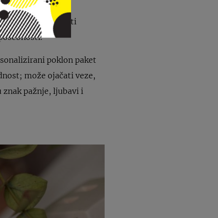
rebama i željama
obna nota. Mogu biti
posebnosti.
rsonalizirani poklon paket
dnost; može ojačati veze,
 znak pažnje, ljubavi i