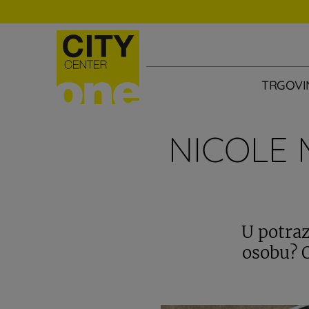
TRGOVI
NICOLE 
U potra
osobu? 