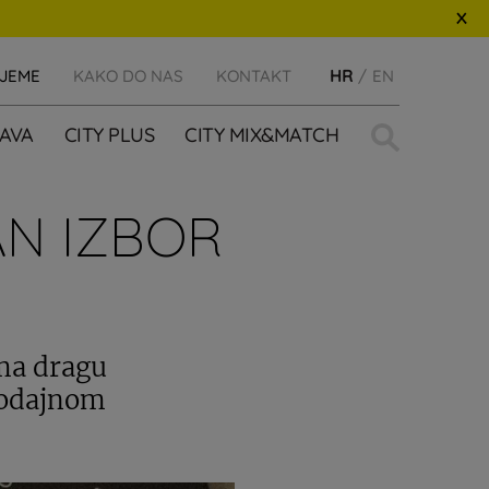
IJEME
KAKO DO NAS
KONTAKT
HR
EN
Traži:
AVA
CITY PLUS
CITY MIX&MATCH
AN IZBOR
ma dragu
rodajnom