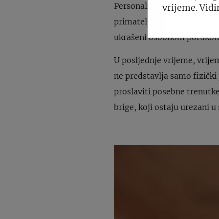
Personalizirani poklon pak
vrijeme. Vidi
primatelja.Ono što persona
ukrašeni osobnom porukom, 
U posljednje vrijeme, vrije
ne predstavlja samo fizički
proslaviti posebne trenutke 
brige, koji ostaju urezani u