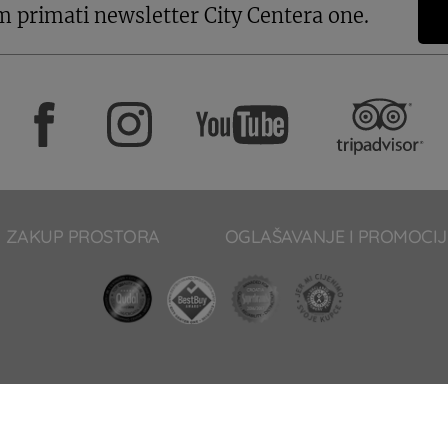
m primati newsletter City Centera one.
ZAKUP PROSTORA
OGLAŠAVANJE I PROMOCIJ