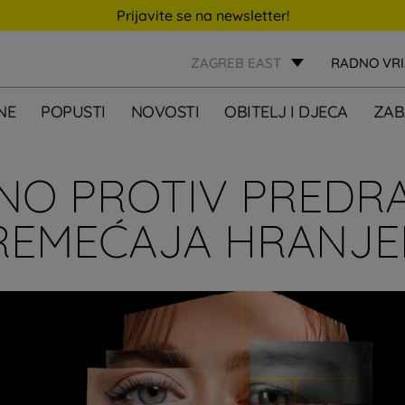
Prijavite se na newsletter!
ZAGREB EAST
RADNO VR
NE
POPUSTI
NOVOSTI
OBITELJ I DJECA
ZAB
NO PROTIV PREDRA
REMEĆAJA HRANJE