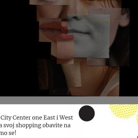
 City Center one East i West
a svoj shopping obavite na
 smo projekt
“Ljepota dolazi iznutra”
s ciljem podizanja s
mo se!
izrečeni u šali, mogu ostaviti dubok trag na nečije samo