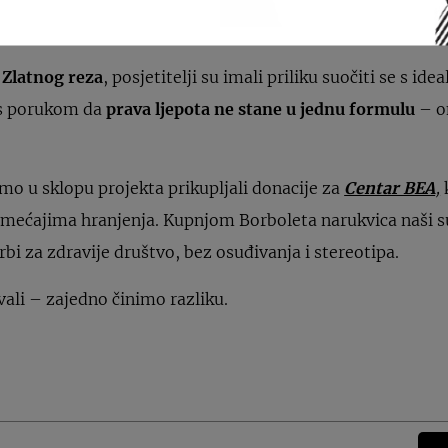
u
Zlatnog reza
, posjetitelji su imali priliku suočiti se s id
 s porukom da
prava ljepota ne stane u jednu formulu
– on
o u sklopu projekta prikupljali donacije za
Centar BEA
,
ćajima hranjenja. Kupnjom Borboleta narukvica naši su 
orbi za zdravije društvo, bez osuđivanja i stereotipa.
vali – zajedno činimo razliku.