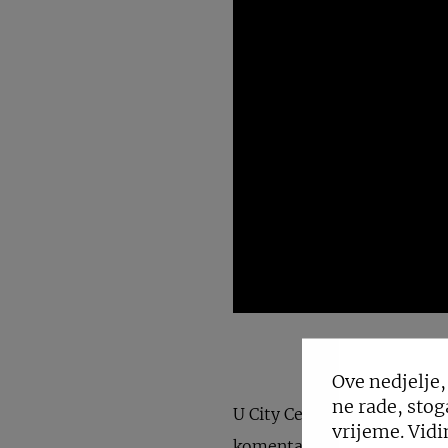
Ove nedjelje,
ne rade, stog
U City Centeru one proveli
vrijeme. Vidi
komentara koji, iako često 