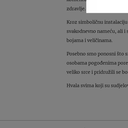
zdravlje.
Kroz simboličnu instalacij
svakodnevno nameću, ali i
bojama i veličinama.
Posebno smo ponosni što sm
osobama pogođenima poreme
veliko srce i pridružili se b
Hvala svima koji su sudjelo