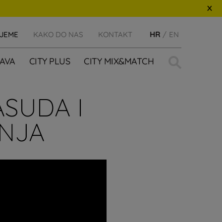
IJEME
KAKO DO NAS
KONTAKT
HR
EN
Traži:
AVA
CITY PLUS
CITY MIX&MATCH
SUDA I
NJA