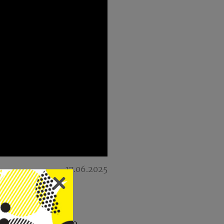
17.06.2025
vijesti o štetnosti
pouzdanje i mentalno