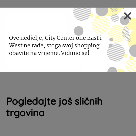
ADMIRAL CITY ZAGREB
Ove nedjelje, City Center one East i
West ne rade, stoga svoj shopping
Automat klub Admiral City radi od 00:00 do 24:00
obavite na vrijeme. Vidimo se!
h.
Pogledajte još sličnih
trgovina