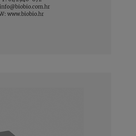
info@biobio.com.hr
W:
www.biobio.hr