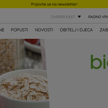
Prijavite se na newsletter!
ZAGREB EAST
RADNO VR
NE
POPUSTI
NOVOSTI
OBITELJ I DJECA
ZAB