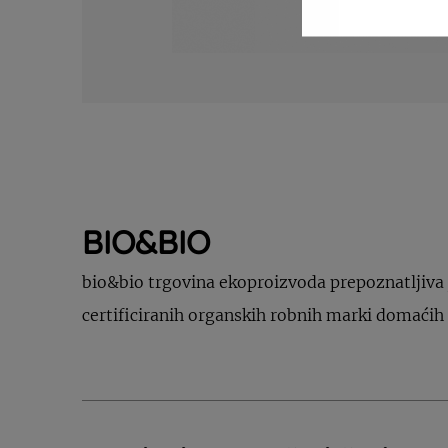
BIO&BIO
bio&bio trgovina ekoproizvoda prepoznatljiva 
certificiranih organskih robnih marki domaćih 