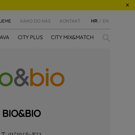
IJEME
KAKO DO NAS
KONTAKT
HR
EN
Traži:
AVA
CITY PLUS
CITY MIX&MATCH
BIO&BIO
T:
01/2946-872