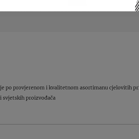
je po provjerenom i kvalitetnom asortimanu cjelovitih pr
i svjetskih proizvođača