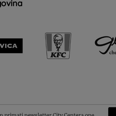
govina
m primati newsletter City Centera one.