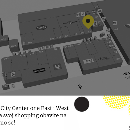
 City Center one East i West
a svoj shopping obavite na
mo se!