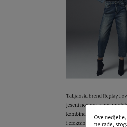
Talijanski brend Replay i o
jeseni nosimo razne model
kombinacije dolaze ponovno
Ove nedjelje,
i efektan outfit kombinirajt
ne rade, stog