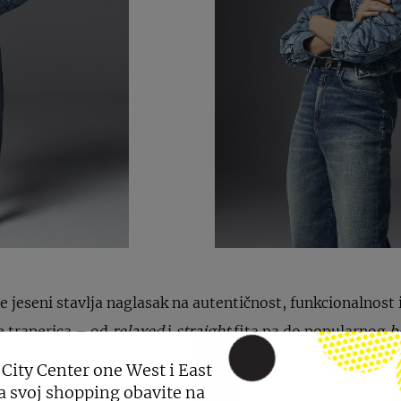
ve jeseni stavlja naglasak na autentičnost, funkcionalnost
e traperica – od
relaxed
i
straight
fita pa do popularnog
b
 na velika vrata i nikako ne moraju biti monotone, već o
 City Center one West i East
e jeans s traper jaknom ili košuljom iste ili pak različite 
a svoj shopping obavite na