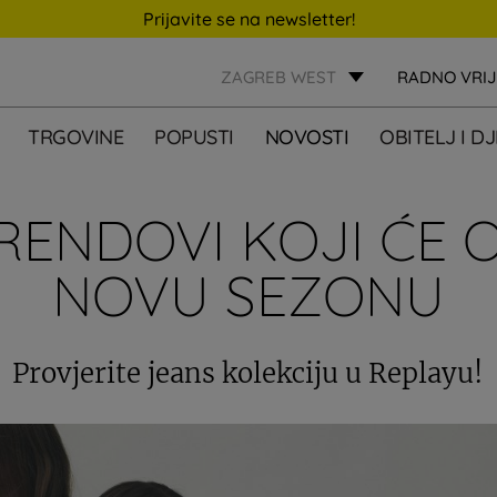
Prijavite se na newsletter!
ZAGREB WEST
RADNO VRI
TRGOVINE
POPUSTI
NOVOSTI
OBITELJ I D
RENDOVI KOJI ĆE O
NOVU SEZONU
Provjerite jeans kolekciju u Replayu!