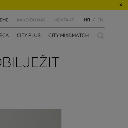
JEME
KAKO DO NAS
KONTAKT
HR
EN
Traži:
JECA
CITY PLUS
CITY MIX&MATCH
BILJEŽIT