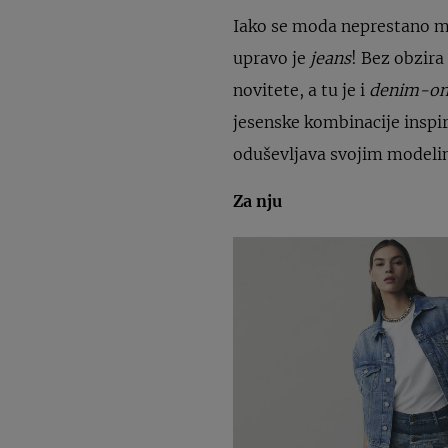
Iako se moda neprestano mi
upravo je
jeans
! Bez obzira
novitete, a tu je i
denim-o
jesenske kombinacije inspir
oduševljava svojim modelim
Za nju