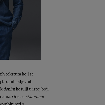
ih tekstura koji se
j brojnih odjevnih
ak
denim
košulji u istoj boji.
tinama. One su
statement
kombinirati s