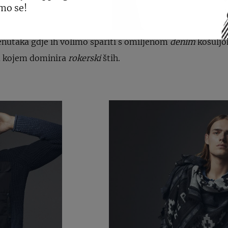
mo se!
komad svake
capsule
garderobe i jedan od najsvestranijih 
naciju za svaku priliku: od poslovnih outfita gdje ih ko
nutaka gdje ih volimo spariti s omiljenom
denim
košuljo
 u kojem dominira
rokerski
štih.