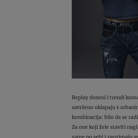
Replay donosi i trendi kom
savršeno uklapaju s urbanim
kombinacija: bilo da se rad
Za one koji žele staviti nag
same po sebi i zauzimaju sr