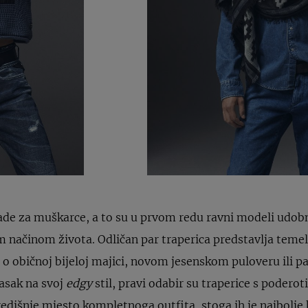
ade za muškarce, a to su u prvom redu ravni modeli udobn
 načinom života. Odličan par traperica predstavlja temel
i o običnoj bijeloj majici, novom jesenskom puloveru ili p
lasak na svoj
edgy
stil, pravi odabir su traperice s podero
edišnje mjesto kompletnoga outfita, stoga ih je najbolje 