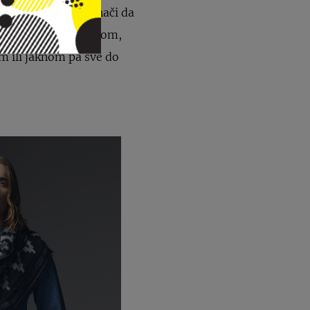
komada uopće. To znači da
mbiniramo s blejzerom,
m ili jaknom pa sve do