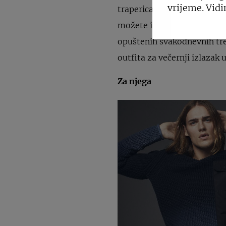
vrijeme. Vidi
traperica neizostavan je 
možete imati odjevnu kombi
opuštenih svakodnevnih tre
outfita za večernji izlazak
Za njega