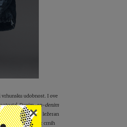
 i vrhunsku udobnost. I ove
ootcuta
!
Denim-on-denim
dvažne i urbane. Za ležeran
nijanse. Vrhunski par crnih