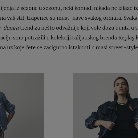
jenja iz sezone u sezonu, neki komadi nikada ne izlaze iz
 na vaš stil, traperice su must-have svakog ormara. Svaka 
n-denim
trend za nešto odvažnije koji vole dozu bunta u
aciju smo potražili u kolekciji talijanskog brenda Replay 
a uz koje ćete se zasigurno istaknuti u masi street-styl