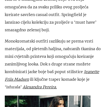
omogućava da za svaku priliku ovog proljeća
kreirate savršen casual outfit. Springfield je
lansirao cijelu kolekciju za proljeće u ‘must have’
smaragdno zelenoj boji.
Monokromatski outfiti razlikuju se prema vrsti
materijala, od pletenih haljina, nabranih tkanina do
mini cvjetnih printeva koji omogućuju kreiranje
zanimljivog looka. Dok s druge strane možete
kombinirati jarke boje baš poput stilistice
Jeanette
Friis Madsen
ili ključne traper komade koje je
‘isfurala’
Alexandra Pereira.