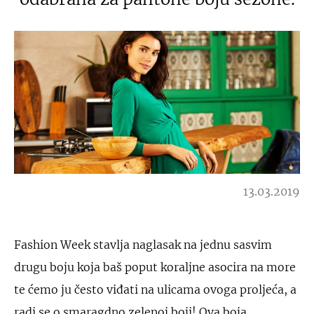
13.03.2019
Fashion Week stavlja naglasak na jednu sasvim
drugu boju koja baš poput koraljne asocira na more
te ćemo ju često viđati na ulicama ovoga proljeća, a
radi se o smaragdno zelenoj boji! Ova boja