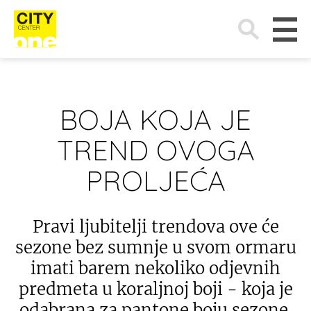
Search
for:
BOJA KOJA JE
TREND OVOGA
PROLJEĆA
Pravi ljubitelji trendova ove će
sezone bez sumnje u svom ormaru
imati barem nekoliko odjevnih
predmeta u koraljnoj boji - koja je
odabrana za pantone boju sezone.