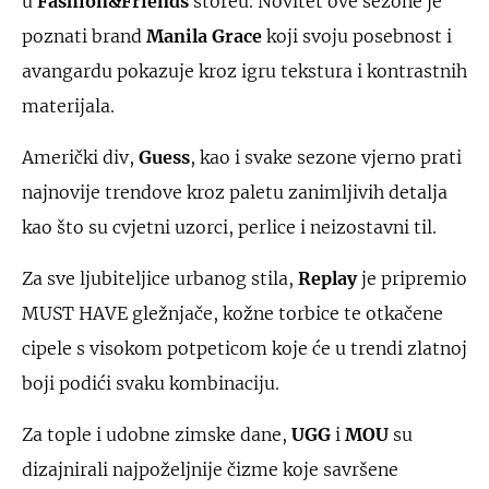
u
Fashion&Friends
storeu. Novitet ove sezone je
poznati brand
Manila Grace
koji svoju posebnost i
avangardu pokazuje kroz igru tekstura i kontrastnih
materijala.
Američki div,
Guess
, kao i svake sezone vjerno prati
najnovije trendove kroz paletu zanimljivih detalja
kao što su cvjetni uzorci, perlice i neizostavni til.
Za sve ljubiteljice urbanog stila,
Replay
je pripremio
MUST HAVE gležnjače, kožne torbice te otkačene
cipele s visokom potpeticom koje će u trendi zlatnoj
boji podići svaku kombinaciju.
Za tople i udobne zimske dane,
UGG
i
MOU
su
dizajnirali najpoželjnije čizme koje savršene