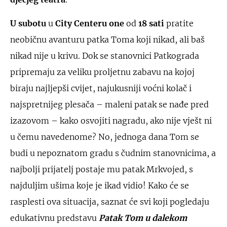
U subotu
u
City Centeru one
od
18 sati
pratite
neobičnu avanturu patka Toma koji nikad, ali baš
nikad nije u krivu. Dok se stanovnici Patkograda
pripremaju za veliku proljetnu zabavu na kojoj
biraju najljepši cvijet, najukusniji voćni kolač i
najspretnijeg plesača – maleni patak se nađe pred
izazovom – kako osvojiti nagradu, ako nije vješt ni
u čemu navedenome? No, jednoga dana Tom se
budi u nepoznatom gradu s čudnim stanovnicima, a
najbolji prijatelj postaje mu patak Mrkvojed, s
najduljim ušima koje je ikad vidio! Kako će se
rasplesti ova situacija, saznat će svi koji pogledaju
edukativnu predstavu
Patak Tom u dalekom