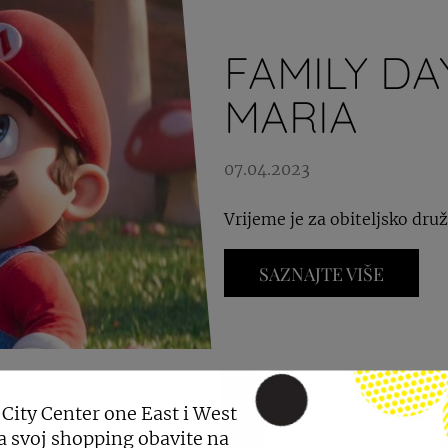
FAMILY DA
MARIA
07.04.2023
Vrijeme je za obiteljsko dru
SAZNAJTE VIŠE
 City Center one East i West
a svoj shopping obavite na