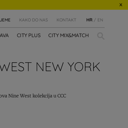
IJEME
KAKO DO NAS
KONTAKT
HR
EN
Traži:
AVA
CITY PLUS
CITY MIX&MATCH
E WEST NEW YORK
ova Nine West kolekcija u CCC