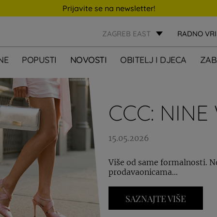
Prijavite se na newsletter!
ZAGREB EAST
RADNO VR
NE
POPUSTI
NOVOSTI
OBITELJ I DJECA
ZAB
CCC: NIN
15.05.2026
Više od same formalnosti. N
prodavaonicama...
SAZNAJTE VIŠE