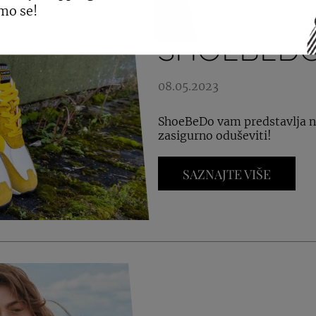
KAOTIKO 
mo se!
SHOEBEDO
08.05.2023
ShoeBeDo vam predstavlja nov
zasigurno oduševiti!
SAZNAJTE VIŠE