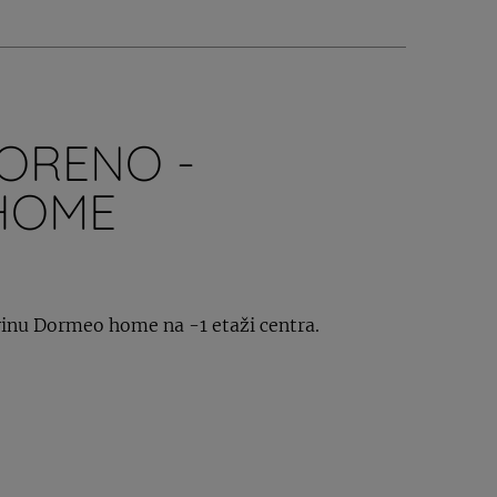
ORENO -
HOME
inu Dormeo home na -1 etaži centra.