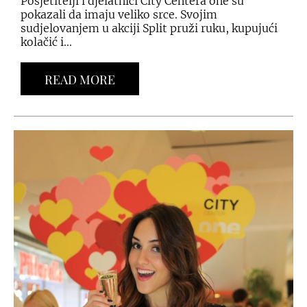
Posjetitelji i djelatnici City Centera one su
pokazali da imaju veliko srce. Svojim
sudjelovanjem u akciji Split pruži ruku, kupujući
kolačić i...
READ MORE