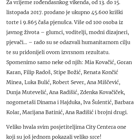
Za vrijeme rođendasnkog vikenda, od 13. do 15.
listopada 2017. prodano je ukupno 45.600 kriški
torte i 9.865 čaša pjenušca. Više od 100 osoba iz
javnog života – glumci, voditelji, modni dizajneri,
pjevači… – rado su se odazvali humanitarnom cilju
te su pridonijeli ovom izvrsnom rezultatu.
Spomenimo samo neke od njih: Mia Kovačić, Goran
Karan, Filip Radoš, Stipe Božić, Renata Končić
Minea, Luka Bulić, Robert Sever, Ana Miščević,
Dunja Mutevelić, Ana Radišić, Zdenka Kovačiček,
nogometaši Dinama i Hajduka, Iva Šulentić, Barbara
Kolar, Marijana Batinić, Ana Radišić i brojni drugi.
Veliko hvala svim posjetiteljima City Centera one
koji su još jednom pokazali veliko srce!